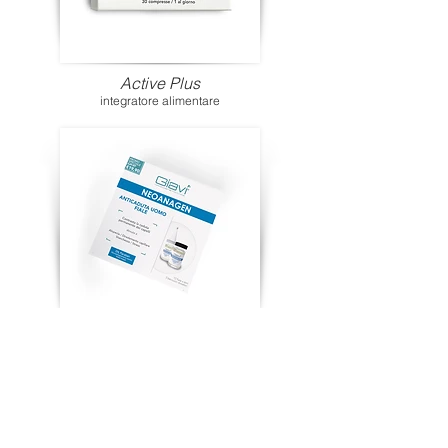
Active Plus
integratore alimentare
Fiala Anticaduta Uomo
12 fialette + 3 beccucci