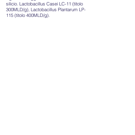
silicio. Lactobacillus Casei LC-11 (titolo
300MLD/g), Lactobacillus Plantarum LP-
115 (titolo 400MLD/g).
Modo d’uso: 1 flaconcino al giorno
preferibilmente lontano dai pasti.
Avvertenze: tenere fuori dalla portata dei
bambini al di sotto dei tre anni. Non
superare la dose giornaliera consigliata.
Gli integratori non vanno intesi come
sostituti di una dieta variata ma vanno
utilizzati nell’ambito di uno stile di vita sano
ed equilibrato
Modi e tempi di conservazione:
conservare in luogo fresco ed asciutto, al
riparo dalla luce e lontano da fonti di
calore. La data di scadenza si riferisce al
prodotto in confezionamento integro e
correttamente conservato: non utilizzare il
prodotto dopo la data indicata sulla
confezione.