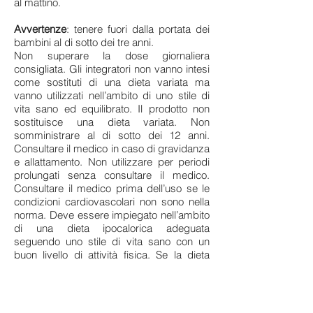
al mattino.
Avvertenze
: tenere fuori dalla portata dei
bambini al di sotto dei tre anni.
Non superare la dose giornaliera
consigliata. Gli integratori non vanno intesi
come sostituti di una dieta variata ma
vanno utilizzati nell’ambito di uno stile di
vita sano ed equilibrato. Il prodotto non
sostituisce una dieta variata. Non
somministrare al di sotto dei 12 anni.
Consultare il medico in caso di gravidanza
e allattamento. Non utilizzare per periodi
prolungati senza consultare il medico.
Consultare il medico prima dell’uso se le
condizioni cardiovascolari non sono nella
norma. Deve essere impiegato nell’ambito
di una dieta ipocalorica adeguata
seguendo uno stile di vita sano con un
buon livello di attività fisica. Se la dieta
viene seguita per periodi prolungati,
superiori alle tre settimane, si consiglia di
sentire il parere del medico.