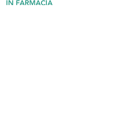
IN FARMACIA
IL KIT CONTIENE:
- Colore in Crema 50ml
- Latte Rivelatore 20% Vol. 75ml
- Shampoo Extradelicato 10ml
- Balsamo Doposhampoo Nutriente 10ml
- Guanti monouso
- Foglietto illustrativo
Vai alla Pagina